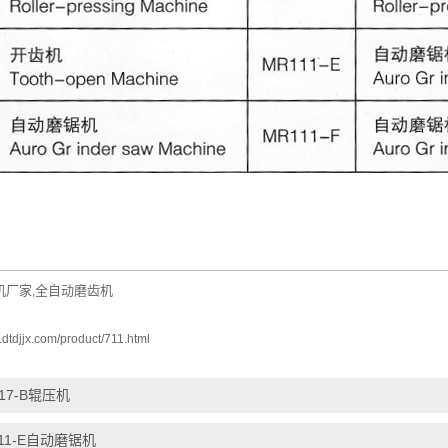
机厂家
全自动磨齿机
,
.dtdjjx.com/product/711.html
17-B辊压机
11-E自动磨锯机