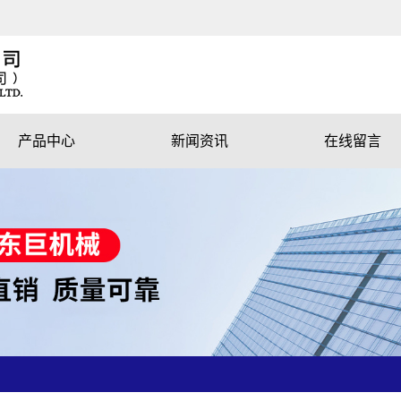
产品中心
新闻资讯
在线留言
木工带锯机
公司新闻
跑车带锯机
行业资讯
对口锯、多片锯
技术资讯
附机
磨削机械
环保机械