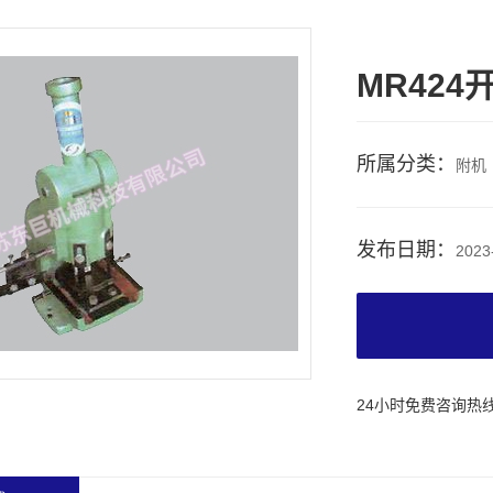
MR424
所属分类：
附机
发布日期：
2023
24小时免费咨询热