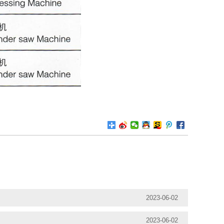
2023-06-02
2023-06-02