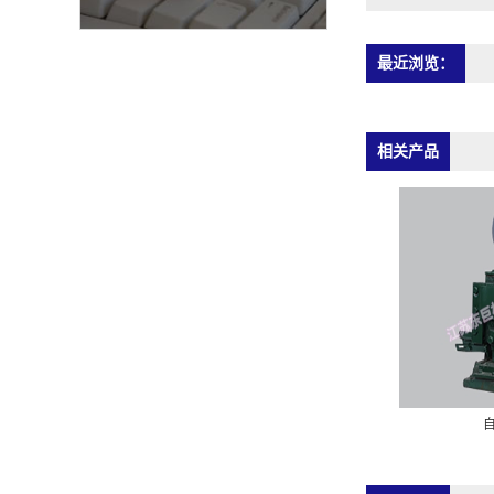
最近浏览：
相关产品
自动开齿机
自动开齿机