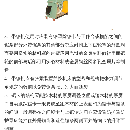
3、带锯机使用时应装有锯罩除锯卡与工作台或横船之间的
锯条部分外带锯条的其余部分都应封闭上下锯轮罩的外圆周
面要用坚实的材料罩的内壁应用光滑的金属材料做衬里而锯
轮的前部与后部可用实心材料或金属钢丝网多孔金属片等制
造
4、带锯机应有张紧装置并按机床的型号和规格把张力调节
至规定的数值以免带锯条张力过大而断裂
5、锯卡的结构应能按木材的厚度调整位置或随木材的厚度
而自动跟踪锯卡一般要调至距木材的上表面约为锯卡与锯条
的间隙一般调整在之间锯卡与上锯轮之间亦应设置防护罩防
护罩应能挡住外露锯齿和遮住锯条两侧面并随锯卡的升降而
调整。