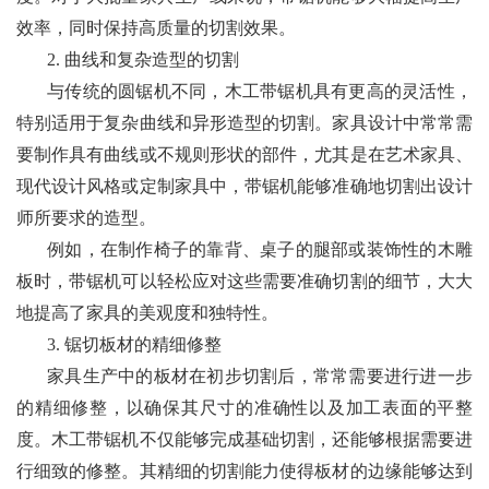
效率，同时保持高质量的切割效果。
2. 曲线和复杂造型的切割
与传统的圆锯机不同，木工带锯机具有更高的灵活性，
特别适用于复杂曲线和异形造型的切割。家具设计中常常需
要制作具有曲线或不规则形状的部件，尤其是在艺术家具、
现代设计风格或定制家具中，带锯机能够准确地切割出设计
师所要求的造型。
例如，在制作椅子的靠背、桌子的腿部或装饰性的木雕
板时，带锯机可以轻松应对这些需要准确切割的细节，大大
地提高了家具的美观度和独特性。
3. 锯切板材的精细修整
家具生产中的板材在初步切割后，常常需要进行进一步
的精细修整，以确保其尺寸的准确性以及加工表面的平整
度。木工带锯机不仅能够完成基础切割，还能够根据需要进
行细致的修整。其精细的切割能力使得板材的边缘能够达到