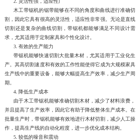
2. 灵活性强，适应性广
木工带锯机的锯带能够在不同的角度和曲线进行准确切
割，因此它具有很高的灵活性，适应性非常强。无论是直线
切割还是复杂的曲线切割，带锯机都能够满足不同设计需
求，尤其适用于定制家具和个性化设计。
3. 有效的生产能力
带锯机能够快速切割大批量木材，尤其适用于工业化生
产。其高切割速度和有效的工作性能使得它成为大规模家具
生产线中的重要设备，能够大幅提高生产效率，减少生产周
期。
4. 降低生产成本
由于木工带锯机能够准确切割木材，减少了材料浪费，
并且提高了生产效率，因此它有助于降低整体生产成本。在
批量生产时，带锯机能够有效地进行木材切割，减少人工操
作，提高生产线的自动化程度，进一步优化成本结构。
5. 较低的噪音和震动