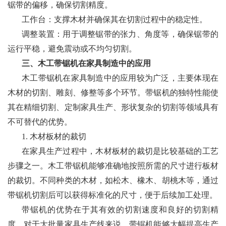
锯带的偏移，确保切割精度。
工作台：支撑木材并确保其在切割过程中的稳定性。
调整装置：用于调整锯带的张力、角度等，确保锯带的
运行平稳，避免震动或不均匀切割。
三、木工带锯机在家具制造中的应用
木工带锯机在家具制造中的应用较为广泛，主要体现在
木材的切割、雕刻、修整等多个环节。带锯机的独特性能使
其在精细切割、定制家具生产、形状复杂的切割等领域具有
不可替代的优势。
1. 木材板材的裁切
在家具生产过程中，木材板材的裁切是比较基础的工艺
步骤之一。木工带锯机能够准确地按照所需的尺寸进行板材
的裁切。不同种类的木材，如松木、橡木、胡桃木等，通过
带锯机切割后可以获得标准化的尺寸，便于后续加工处理。
带锯机的优势在于其有效的切割速度和良好的切割精
度。对于大批量家具生产线来说，带锯机能够大幅提高生产