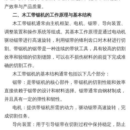
产效率与产品质量。
二、木工带锯机的工作原理与基本结构
木工带锯机通常由主机框架、电机、锯带、导向装置、
调整装置和操作系统等组成。其基本工作原理是通过电动机
驱动锯带进行高速旋转，利用锯带的锋利齿口对木材进行切
割。带锯机的锯带是一种连续的带状工具，具有较高的切割
效率和较细的切割缝隙，可以在不损伤材料的前提下完成准
确的切割工作。
木工带锯机的基本结构通常包括以下几个部分：
锯带：是带锯机的核心部件，带锯机的切割性能和效率
直接依赖于锯带的设计和材料选择。锯带通常由钢材制成，
并且具有一定的弹性和韧性。
电机：提供带锯机所需的动力，驱动锯带高速旋转，完
成切割任务。
导向装置：用于引导锯带在切割过程中保持稳定，防止