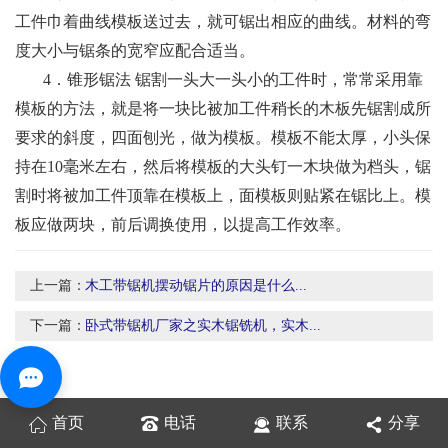
工件巾着曲线模板送过去，就可锯出相应的曲线。材料的弯
度大小与锯条的宽窄应配合适当。
4．锥形锯法 锯割一头大一头小的工件时，常常采用靠
模板的方法，就是将一块比被加工件稍长的木板先锯割成所
要求的斜度，四面刨光，做为模板。模板不能太厚，小头保
持在10毫米左右，然后将模板的大头钉一木块做为档头，锯
割时将被加工件顶靠在模板上，面模板则贴紧在锯比上。模
板应做两块，前后调换使用，以提高工作效率。
上一篇：
木工带锯机摆动锯片的原因是什么...
下一篇：
卧式带锯机厂家之实木锯铣机，实木...
首页
电话
联系
分享