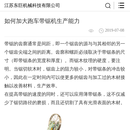
江苏东巨机械科技有限公司
如何加大跑车带锯机生产能力
2019-07-08
带锯的齿廓通常是间距，即一个锯齿的源与与其相邻的另一
个锯齿尖端之间的距离。齿廓和螺距必须取决于带锯条的尺
寸（即带锯条的宽度和厚度）。而锯木纹理的硬度，要注
明。当锯切软木时，锯齿上的阻力较小，对带锯条的冲击较
小，因此在一定时间内可以使更多的锯齿与加工过的木材接
触以改善材料，生产效率。
在提高带锯的速度的同时，还可以应用薄带锯条，这不仅减
少了锯切路径的磨损，而且还切割了具有光滑表面的木材。