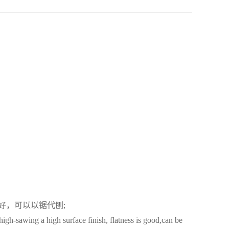
好，可以以锯代刨;
high-sawing a high surface finish, flatness is good,can be