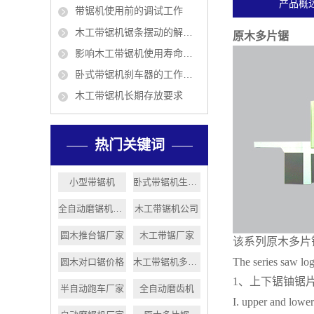
产品概
带锯机使用前的调试工作
木工带锯机锯条摆动的解决方法
原木多片锯
影响木工带锯机使用寿命的5个因素
卧式带锯机刹车器的工作原理
木工带锯机长期存放要求
热门关键词
小型带锯机
卧式带锯机生产厂家
全自动磨锯机厂家
木工带锯机公司
圆木推台锯厂家
木工带锯厂家
该系列原木多片
The series saw log
圆木对口锯价格
木工带锯机多少钱
1、上下锯铀锯
半自动跑车厂家
全自动磨齿机
I. upper and lower