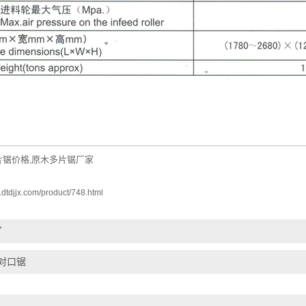
片锯价格
原木多片锯厂家
,
.dtdjjx.com/product/748.html
了
对口锯