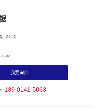
锯
锯、多片锯
-06-02
我要询价
139-0141-5063
线：