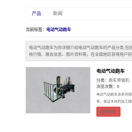
产品
新闻
当前标签：
电动气动跑车
电动气动跑车
为你详细介绍
电动气动跑车
的产品分类,包
格行情、展会信息、图片资料等，在全国地区获得用户好
电动气动跑车
分类：
跑车带锯机
浏览次数：0
电动气动跑车该系列简易
率，保证木材的加工精度。Lig
在线询价