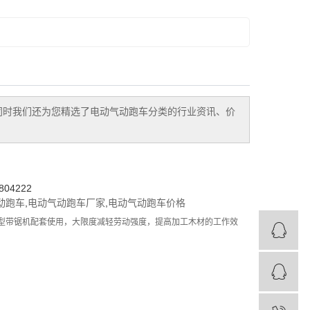
同时我们还为您精选了
电动气动跑车
分类的行业资讯、价
04222
动跑车
,
电动气动跑车厂家
,
电动气动跑车价格
3210型带锯机配套使用，大限度减轻劳动强度，提高加工木材的工作效